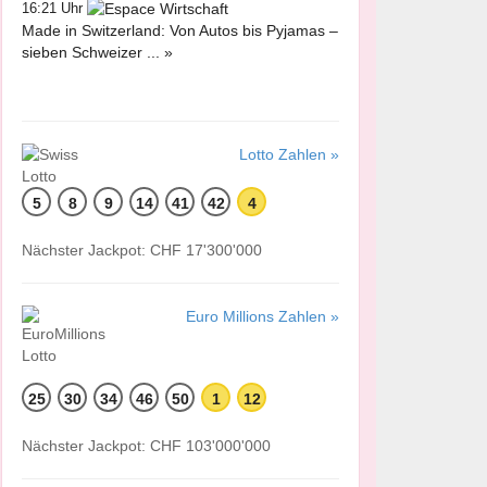
16:21 Uhr
Made in Switzerland: Von Autos bis Pyjamas –
sieben Schweizer ... »
Lotto Zahlen »
5
8
9
14
41
42
4
Nächster Jackpot: CHF 17'300'000
Euro Millions Zahlen »
25
30
34
46
50
1
12
Nächster Jackpot: CHF 103'000'000