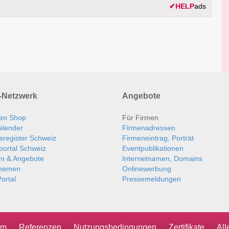
✔
HELP
ads
Netzwerk
Angebote
en Shop
Für Firmen
alender
Firmenadressen
sregister Schweiz
Firmeneintrag, Porträt
portal Schweiz
Eventpublikationen
en & Angebote
Internetnamen, Domains
themen
Onlinewerbung
ortal
Pressemeldungen
um
Referenzen
Nutzungsbedingungen
Zertifikate
Al