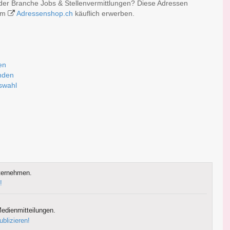
der Branche Jobs & Stellenvermittlungen? Diese Adressen
 im
Adressenshop.ch
käuflich erwerben.
en
nden
uswahl
ternehmen.
!
edienmitteilungen.
ublizieren!