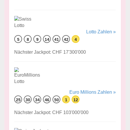
Lotto Zahlen »
5
8
9
14
41
42
4
Nächster Jackpot: CHF 17'300'000
Euro Millions Zahlen »
25
30
34
46
50
1
12
Nächster Jackpot: CHF 103'000'000