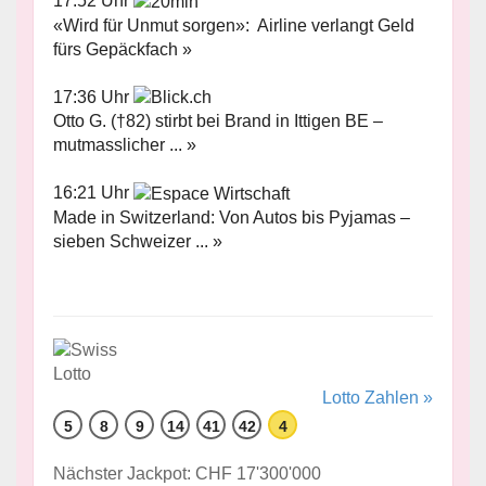
17:52 Uhr
«Wird für Unmut sorgen»: Airline verlangt Geld
fürs Gepäckfach »
17:36 Uhr
Otto G. (†82) stirbt bei Brand in Ittigen BE –
mutmasslicher ... »
16:21 Uhr
Made in Switzerland: Von Autos bis Pyjamas –
sieben Schweizer ... »
Lotto Zahlen »
5
8
9
14
41
42
4
Nächster Jackpot: CHF 17'300'000