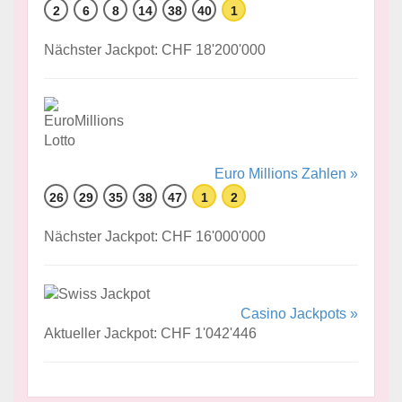
2
6
8
14
38
40
1
Nächster Jackpot: CHF 18'200'000
Euro Millions Zahlen »
26
29
35
38
47
1
2
Nächster Jackpot: CHF 16'000'000
Casino Jackpots »
Aktueller Jackpot: CHF 1'042'446