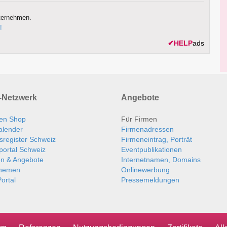
ternehmen.
!
✔
HELP
ads
Netzwerk
Angebote
en Shop
Für Firmen
alender
Firmenadressen
sregister Schweiz
Firmeneintrag, Porträt
portal Schweiz
Eventpublikationen
en & Angebote
Internetnamen, Domains
themen
Onlinewerbung
ortal
Pressemeldungen