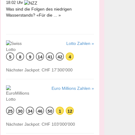
18:02 Uhr
Was sind die Folgen des niedrigen
Wasserstands? «Für die ... »
Lotto Zahlen »
5
8
9
14
41
42
4
Nächster Jackpot: CHF 17'300'000
Euro Millions Zahlen »
25
30
34
46
50
1
12
Nächster Jackpot: CHF 103'000'000