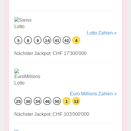
Lotto Zahlen »
5
8
9
14
41
42
4
Nächster Jackpot: CHF 17'300'000
Euro Millions Zahlen »
25
30
34
46
50
1
12
Nächster Jackpot: CHF 103'000'000