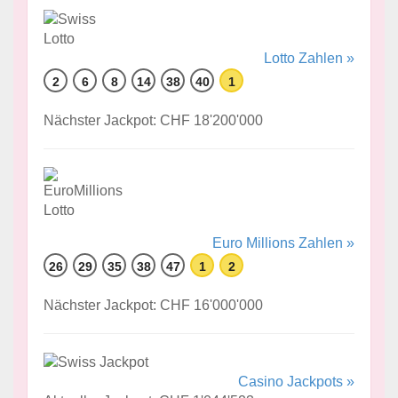
Lotto Zahlen »
2
6
8
14
38
40
1
Nächster Jackpot: CHF 18'200'000
Euro Millions Zahlen »
26
29
35
38
47
1
2
Nächster Jackpot: CHF 16'000'000
Casino Jackpots »