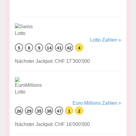
Lotto Zahlen »
5
8
9
14
41
42
4
Nächster Jackpot: CHF 17'300'000
Euro Millions Zahlen »
26
29
35
38
47
1
2
Nächster Jackpot: CHF 16'000'000