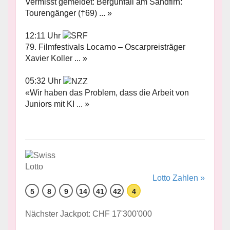
Vermisst gemeldet: Bergunfall am Sandfirn:
Tourengänger (†69) ... »
12:11 Uhr
79. Filmfestivals Locarno – Oscarpreisträger
Xavier Koller ... »
05:32 Uhr
«Wir haben das Problem, dass die Arbeit von
Juniors mit KI ... »
Lotto Zahlen »
5
8
9
14
41
42
4
Nächster Jackpot: CHF 17'300'000