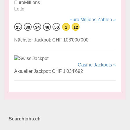
Euro Millions Zahlen »
25
30
34
46
50
1
12
Nächster Jackpot: CHF 103'000'000
Casino Jackpots »
Aktueller Jackpot: CHF 1'034'692
Searchjobs.ch