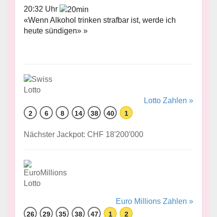
20:32 Uhr
«Wenn Alkohol trinken strafbar ist, werde ich
heute sündigen» »
Lotto Zahlen »
2
6
8
14
38
40
1
Nächster Jackpot: CHF 18'200'000
Euro Millions Zahlen »
26
29
35
38
47
1
2