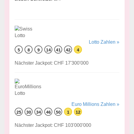
Lotto Zahlen »
5
8
9
14
41
42
4
Nächster Jackpot: CHF 17'300'000
Euro Millions Zahlen »
25
30
34
46
50
1
12
Nächster Jackpot: CHF 103'000'000