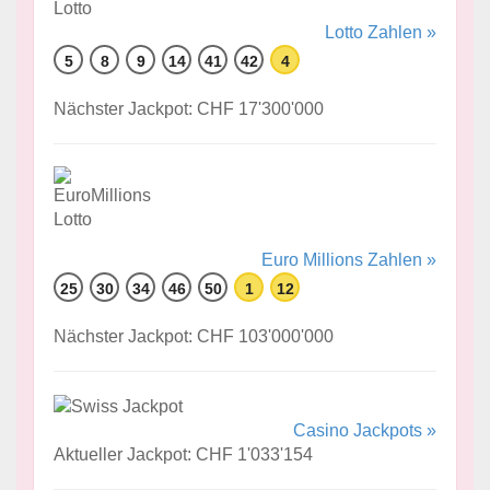
Lotto Zahlen »
5
8
9
14
41
42
4
Nächster Jackpot: CHF 17'300'000
Euro Millions Zahlen »
25
30
34
46
50
1
12
Nächster Jackpot: CHF 103'000'000
Casino Jackpots »
Aktueller Jackpot: CHF 1'033'154