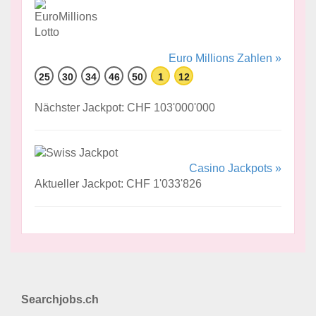
Euro Millions Zahlen »
25
30
34
46
50
1
12
Nächster Jackpot: CHF 103'000'000
Casino Jackpots »
Aktueller Jackpot: CHF 1'033'826
Searchjobs.ch