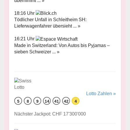
übernimmt ... »
18:16 Uhr
Tödlicher Unfall in Schleitheim SH:
Lieferwagenfahrer übersieht ... »
16:21 Uhr
Made in Switzerland: Von Autos bis Pyjamas –
sieben Schweizer ... »
Lotto Zahlen »
5
8
9
14
41
42
4
Nächster Jackpot: CHF 17'300'000