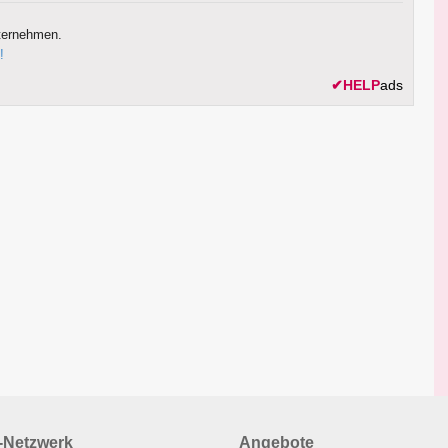
ternehmen.
!
✔
HELP
ads
Netzwerk
Angebote