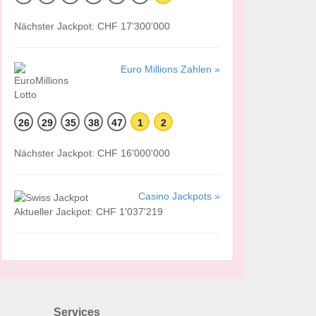
Nächster Jackpot: CHF 17'300'000
Euro Millions Zahlen »
26
29
35
38
47
1
2
Nächster Jackpot: CHF 16'000'000
Casino Jackpots »
Aktueller Jackpot: CHF 1'037'219
Services