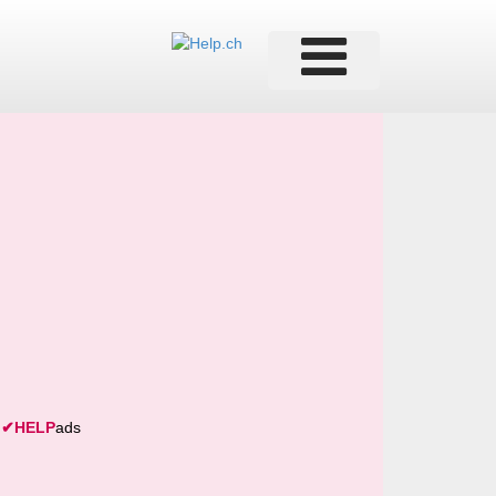
✔
HELP
ads