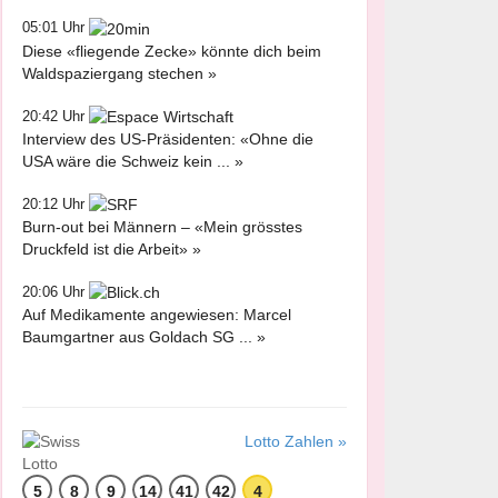
05:01 Uhr
Diese «fliegende Zecke» könnte dich beim
Waldspaziergang stechen »
20:42 Uhr
Interview des US-Präsidenten: «Ohne die
USA wäre die Schweiz kein ... »
20:12 Uhr
Burn-out bei Männern – «Mein grösstes
Druckfeld ist die Arbeit» »
20:06 Uhr
Auf Medikamente angewiesen: Marcel
Baumgartner aus Goldach SG ... »
Lotto Zahlen »
5
8
9
14
41
42
4