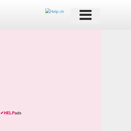
✔
HELP
ads