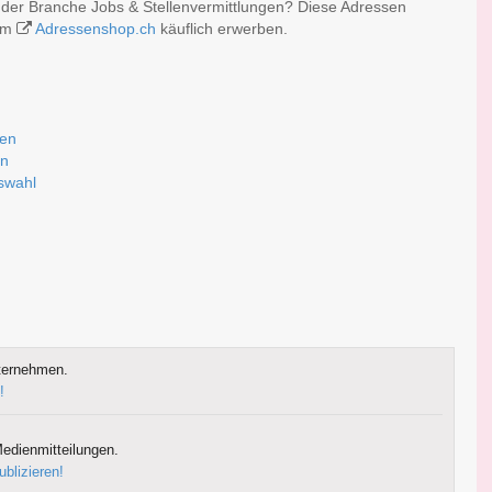
 der Branche Jobs & Stellenvermittlungen? Diese Adressen
 im
Adressenshop.ch
käuflich erwerben.
sen
rn
uswahl
ternehmen.
!
edienmitteilungen.
ublizieren!