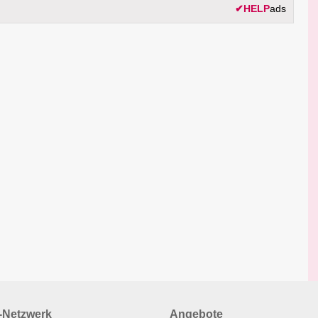
✔
HELP
ads
Netzwerk
Angebote