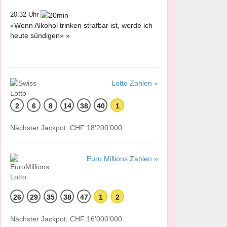
20:32 Uhr
«Wenn Alkohol trinken strafbar ist, werde ich
heute sündigen» »
Lotto Zahlen »
2
6
8
14
38
40
1
Nächster Jackpot: CHF 18'200'000
Euro Millions Zahlen »
26
29
35
38
47
1
2
Nächster Jackpot: CHF 16'000'000