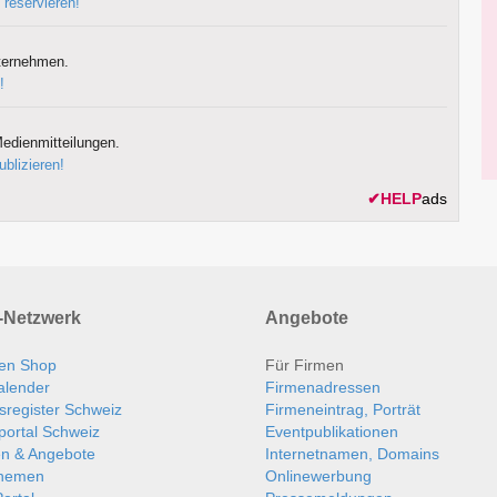
 reservieren!
ternehmen.
!
edienmitteilungen.
ublizieren!
✔
HELP
ads
Netzwerk
Angebote
en Shop
Für Firmen
alender
Firmenadressen
sregister Schweiz
Firmeneintrag, Porträt
portal Schweiz
Eventpublikationen
en & Angebote
Internetnamen, Domains
themen
Onlinewerbung