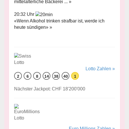
mittelalterliche Bäckerei ... »
20:32 Uhr
«Wenn Alkohol trinken strafbar ist, werde ich
heute sündigen» »
Lotto Zahlen »
2
6
8
14
38
40
1
Nächster Jackpot: CHF 18'200'000
Euro Millions Zahlen »