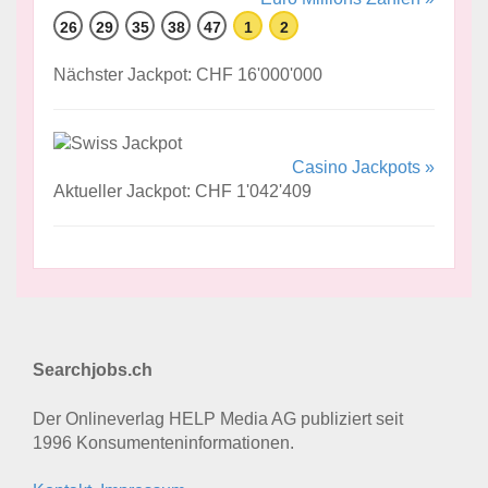
26
29
35
38
47
1
2
Nächster Jackpot: CHF 16'000'000
Casino Jackpots »
Aktueller Jackpot: CHF 1'042'409
Searchjobs.ch
Der Onlineverlag HELP Media AG publiziert seit
1996 Konsumenten­informationen.