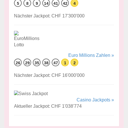
5
8
9
14
41
42
4
Nächster Jackpot: CHF 17'300'000
Euro Millions Zahlen »
26
29
35
38
47
1
2
Nächster Jackpot: CHF 16'000'000
Casino Jackpots »
Aktueller Jackpot: CHF 1'038'774