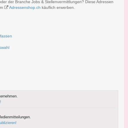
oder der Branche Jobs & Stellenvermittlungen? Diese Adressen
 im
Adressenshop.ch
käuflich erwerben.
rfassen
u
uswahl
ternehmen.
!
edienmitteilungen.
ublizieren!