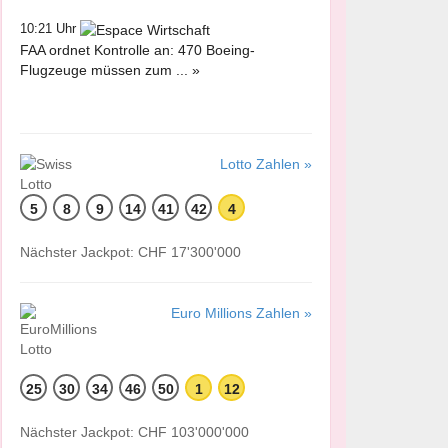
10:21 Uhr
FAA ordnet Kontrolle an: 470 Boeing-
Flugzeuge müssen zum ... »
Lotto Zahlen »
5
8
9
14
41
42
4
Nächster Jackpot: CHF 17'300'000
Euro Millions Zahlen »
25
30
34
46
50
1
12
Nächster Jackpot: CHF 103'000'000