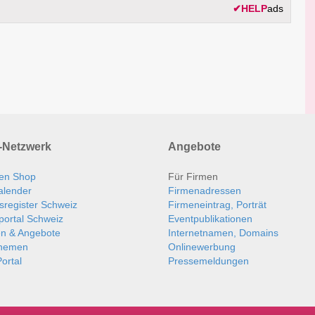
✔
HELP
ads
Netzwerk
Angebote
en Shop
Für Firmen
alender
Firmenadressen
sregister Schweiz
Firmeneintrag, Porträt
portal Schweiz
Eventpublikationen
en & Angebote
Internetnamen, Domains
themen
Onlinewerbung
ortal
Pressemeldungen