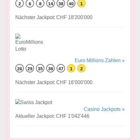
2
6
8
14
38
40
1
Nächster Jackpot: CHF 18'200'000
Euro Millions Zahlen »
26
29
35
38
47
1
2
Nächster Jackpot: CHF 16'000'000
Casino Jackpots »
Aktueller Jackpot: CHF 1'042'446