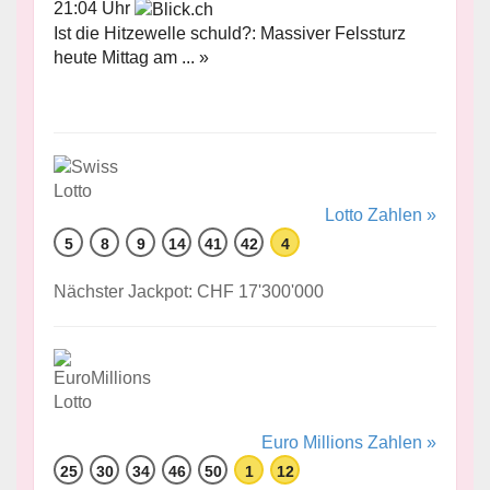
21:04 Uhr
Ist die Hitzewelle schuld?: Massiver Felssturz
heute Mittag am ... »
Lotto Zahlen »
5
8
9
14
41
42
4
Nächster Jackpot: CHF 17'300'000
Euro Millions Zahlen »
25
30
34
46
50
1
12