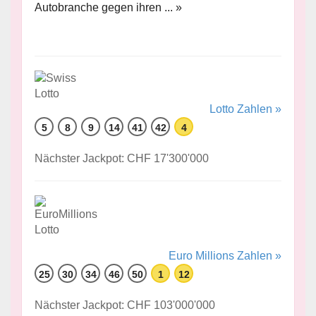
Autobranche gegen ihren ... »
Lotto Zahlen »
5
8
9
14
41
42
4
Nächster Jackpot: CHF 17'300'000
Euro Millions Zahlen »
25
30
34
46
50
1
12
Nächster Jackpot: CHF 103'000'000