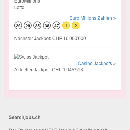
Euro Millions Zahlen »
26
29
35
38
47
1
2
Nächster Jackpot: CHF 16'000'000
Casino Jackpots »
Aktueller Jackpot: CHF 1'045'513
Searchjobs.ch