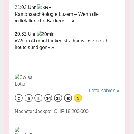
21:02 Uhr
Kantonsarchäologie Luzern – Wenn die
mittelalterliche Bäckerei ... »
20:32 Uhr
«Wenn Alkohol trinken strafbar ist, werde ich
heute sündigen» »
Lotto Zahlen »
2
6
8
14
38
40
1
Nächster Jackpot: CHF 18'200'000