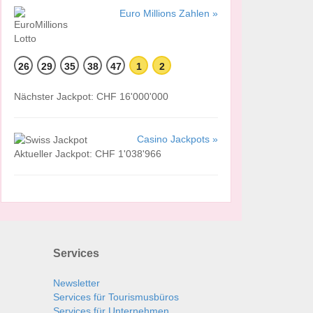
Euro Millions Zahlen »
26
29
35
38
47
1
2
Nächster Jackpot: CHF 16'000'000
Casino Jackpots »
Aktueller Jackpot: CHF 1'038'966
Services
Newsletter
Services für Tourismusbüros
Services für Unternehmen