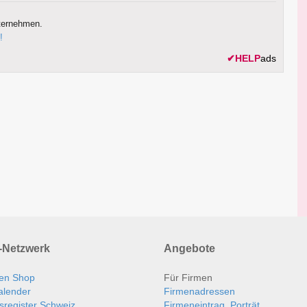
ternehmen.
!
✔
HELP
ads
Netzwerk
Angebote
en Shop
Für Firmen
alender
Firmenadressen
sregister Schweiz
Firmeneintrag, Porträt