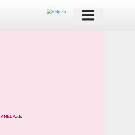
✔
HELP
ads