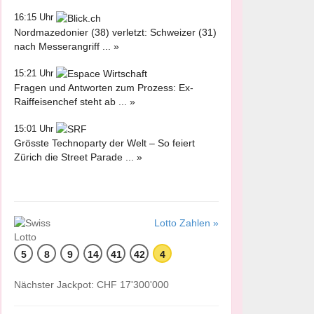
16:15 Uhr
Nordmazedonier (38) verletzt: Schweizer (31)
nach Messerangriff ... »
15:21 Uhr
Fragen und Antworten zum Prozess: Ex-
Raiffeisenchef steht ab ... »
15:01 Uhr
Grösste Technoparty der Welt – So feiert
Zürich die Street Parade ... »
Lotto Zahlen »
5
8
9
14
41
42
4
Nächster Jackpot: CHF 17'300'000