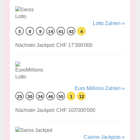
Lotto Zahlen »
5
8
9
14
41
42
4
Nächster Jackpot: CHF 17'300'000
Euro Millions Zahlen »
25
30
34
46
50
1
12
Nächster Jackpot: CHF 103'000'000
Casino Jackpots »