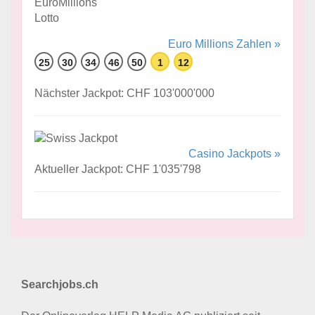
Euro Millions Zahlen »
25
30
34
46
50
1
12
Nächster Jackpot: CHF 103'000'000
Casino Jackpots »
Aktueller Jackpot: CHF 1'035'798
Searchjobs.ch