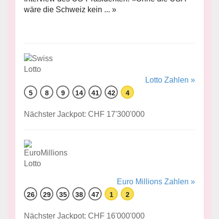
wäre die Schweiz kein ... »
Lotto Zahlen »
5
8
9
14
41
42
4
Nächster Jackpot: CHF 17'300'000
Euro Millions Zahlen »
26
29
35
38
47
1
2
Nächster Jackpot: CHF 16'000'000