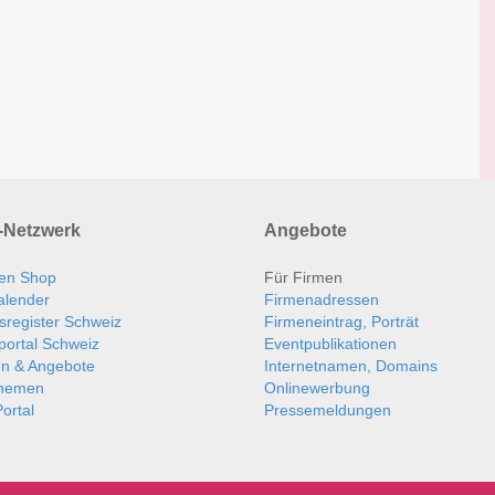
Netzwerk
Angebote
en Shop
Für Firmen
alender
Firmenadressen
sregister Schweiz
Firmeneintrag, Porträt
portal Schweiz
Eventpublikationen
en & Angebote
Internetnamen, Domains
themen
Onlinewerbung
ortal
Pressemeldungen