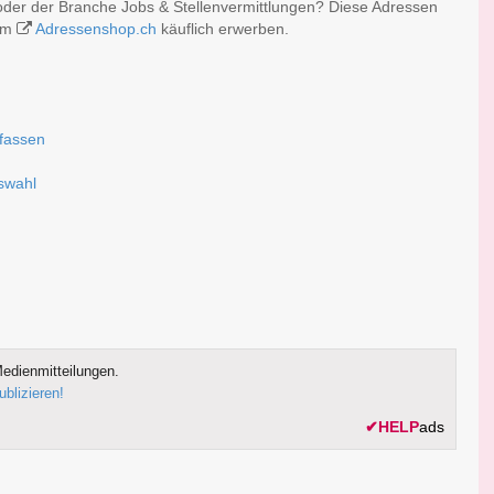
der der Branche Jobs & Stellenvermittlungen? Diese Adressen
 im
Adressenshop.ch
käuflich erwerben.
rfassen
uswahl
edienmitteilungen.
ublizieren!
✔
HELP
ads