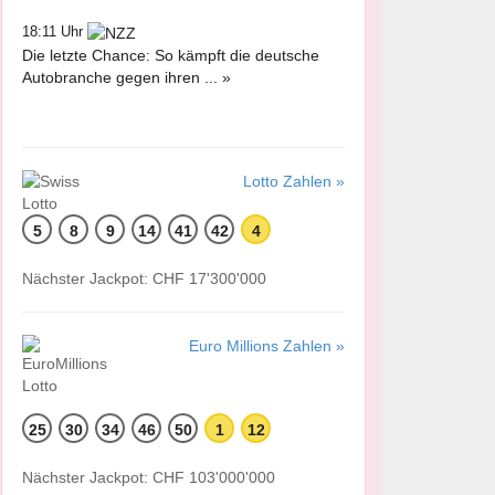
18:11 Uhr
Die letzte Chance: So kämpft die deutsche
Autobranche gegen ihren ... »
Lotto Zahlen »
5
8
9
14
41
42
4
Nächster Jackpot: CHF 17'300'000
Euro Millions Zahlen »
25
30
34
46
50
1
12
Nächster Jackpot: CHF 103'000'000