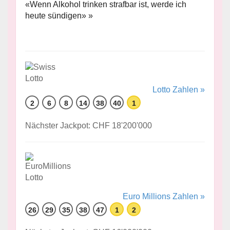
«Wenn Alkohol trinken strafbar ist, werde ich
heute sündigen» »
Lotto Zahlen »
2
6
8
14
38
40
1
Nächster Jackpot: CHF 18'200'000
Euro Millions Zahlen »
26
29
35
38
47
1
2