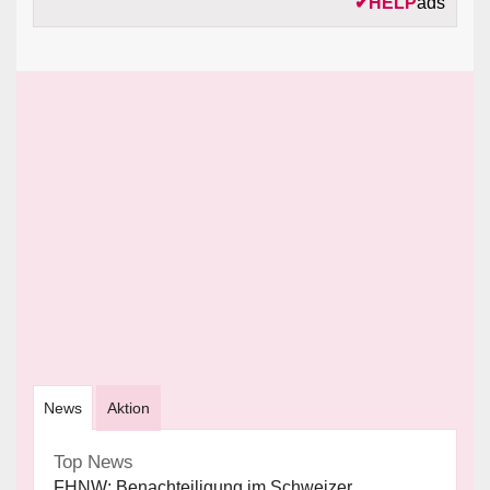
✔
HELP
ads
News
Aktion
Top News
FHNW: Benachteiligung im Schweizer