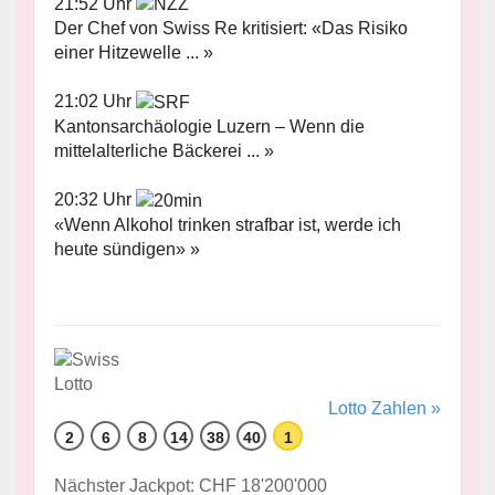
21:52 Uhr
Der Chef von Swiss Re kritisiert: «Das Risiko
einer Hitzewelle ... »
21:02 Uhr
Kantonsarchäologie Luzern – Wenn die
mittelalterliche Bäckerei ... »
20:32 Uhr
«Wenn Alkohol trinken strafbar ist, werde ich
heute sündigen» »
Lotto Zahlen »
2
6
8
14
38
40
1
Nächster Jackpot: CHF 18'200'000