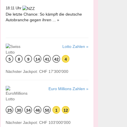
18:11 Uhr
Die letzte Chance: So kämpft die deutsche
Autobranche gegen ihren ... »
Lotto Zahlen »
5
8
9
14
41
42
4
Nächster Jackpot: CHF 17'300'000
Euro Millions Zahlen »
25
30
34
46
50
1
12
Nächster Jackpot: CHF 103'000'000