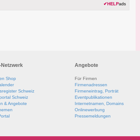
✔
HELP
ads
Netzwerk
Angebote
en Shop
Für Firmen
alender
Firmenadressen
sregister Schweiz
Firmeneintrag, Porträt
portal Schweiz
Eventpublikationen
en & Angebote
Internetnamen, Domains
themen
Onlinewerbung
ortal
Pressemeldungen