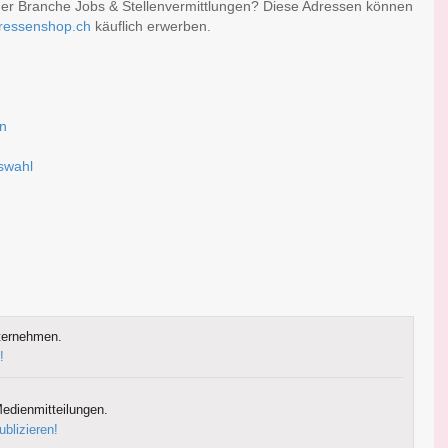
er Branche Jobs & Stellenvermittlungen? Diese Adressen können
ressenshop.ch
käuflich erwerben.
en
uswahl
ternehmen.
!
edienmitteilungen.
ublizieren!