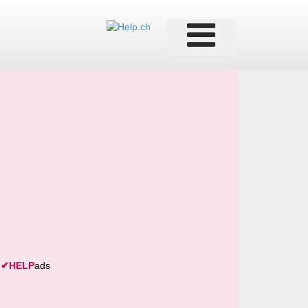
✔
HELP
ads