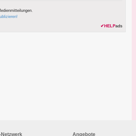
edienmitteilungen.
ublizieren!
✔
HELP
ads
Netzwerk
Angebote