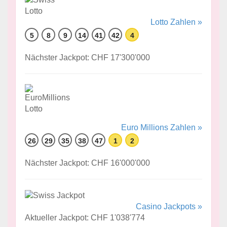
Lotto Zahlen »
5
8
9
14
41
42
4
Nächster Jackpot: CHF 17'300'000
Euro Millions Zahlen »
26
29
35
38
47
1
2
Nächster Jackpot: CHF 16'000'000
Casino Jackpots »
Aktueller Jackpot: CHF 1'038'774