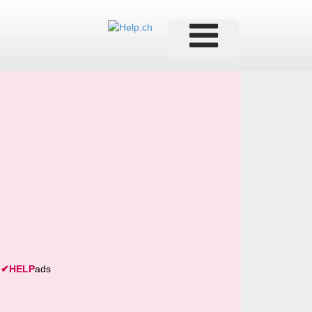
✔
HELP
ads