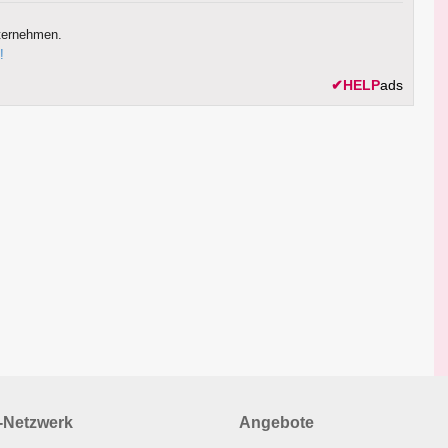
ternehmen.
!
✔
HELP
ads
Netzwerk
Angebote