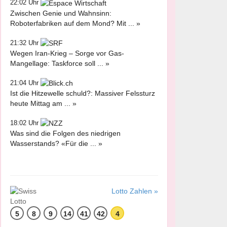
22:02 Uhr
Zwischen Genie und Wahnsinn:
Roboterfabriken auf dem Mond? Mit ... »
21:32 Uhr
Wegen Iran-Krieg – Sorge vor Gas-
Mangellage: Taskforce soll ... »
21:04 Uhr
Ist die Hitzewelle schuld?: Massiver Felssturz
heute Mittag am ... »
18:02 Uhr
Was sind die Folgen des niedrigen
Wasserstands? «Für die ... »
Lotto Zahlen »
5
8
9
14
41
42
4