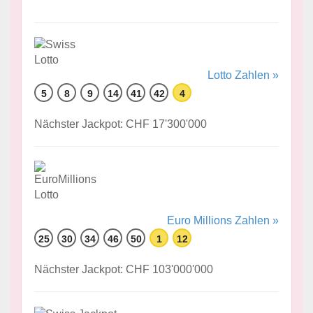
Lotto Zahlen »
5
8
9
14
41
42
4
Nächster Jackpot: CHF 17'300'000
Euro Millions Zahlen »
25
30
34
46
50
1
12
Nächster Jackpot: CHF 103'000'000