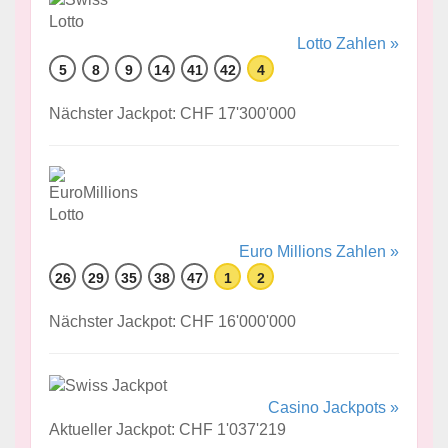
Lotto Zahlen »
5
8
9
14
41
42
4
Nächster Jackpot: CHF 17'300'000
Euro Millions Zahlen »
26
29
35
38
47
1
2
Nächster Jackpot: CHF 16'000'000
Casino Jackpots »
Aktueller Jackpot: CHF 1'037'219