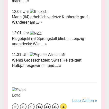
macht ... »
12:02 Uhr
Mann (64) erheblich verletzt: Kuhherde greift
Wanderer am ... »
12:01 Uhr
Flugobjekt mit Sprengstoff blieb in Leipzig
unentdeckt: Wie ... »
11:31 Uhr
Wenig Grossschäden: Swiss Re steigert
Halbjahresgewinn – und ... »
Lotto Zahlen »
5
8
9
14
41
42
4