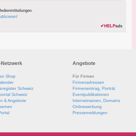
edienmitteilungen.
ublizieren!
✔
HELP
ads
Netzwerk
Angebote
en Shop
Für Firmen
alender
Firmenadressen
sregister Schweiz
Firmeneintrag, Porträt
portal Schweiz
Eventpublikationen
en & Angebote
Internetnamen, Domains
themen
Onlinewerbung
ortal
Pressemeldungen