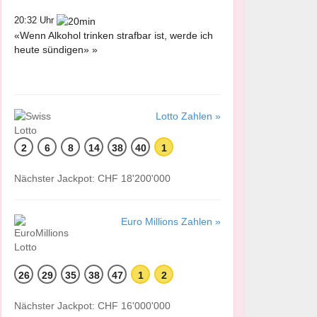
20:32 Uhr
«Wenn Alkohol trinken strafbar ist, werde ich
heute sündigen» »
Lotto Zahlen »
2
6
8
14
38
40
1
Nächster Jackpot: CHF 18'200'000
Euro Millions Zahlen »
26
29
35
38
47
1
2
Nächster Jackpot: CHF 16'000'000