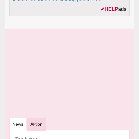
✔
HELP
ads
News
Aktion