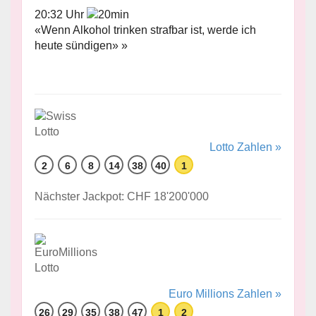
20:32 Uhr
«Wenn Alkohol trinken strafbar ist, werde ich
heute sündigen» »
Lotto Zahlen »
2
6
8
14
38
40
1
Nächster Jackpot: CHF 18'200'000
Euro Millions Zahlen »
26
29
35
38
47
1
2