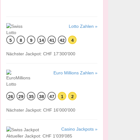
Lotto Zahlen »
5
8
9
14
41
42
4
Nächster Jackpot: CHF 17'300'000
Euro Millions Zahlen »
26
29
35
38
47
1
2
Nächster Jackpot: CHF 16'000'000
Casino Jackpots »
Aktueller Jackpot: CHF 1'039'085