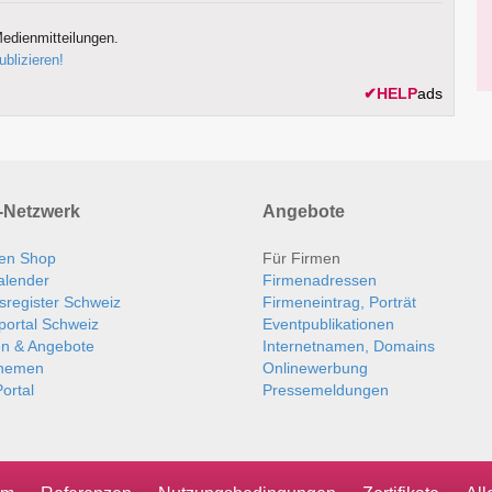
edienmitteilungen.
ublizieren!
✔
HELP
ads
Netzwerk
Angebote
en Shop
Für Firmen
alender
Firmenadressen
sregister Schweiz
Firmeneintrag, Porträt
portal Schweiz
Eventpublikationen
en & Angebote
Internetnamen, Domains
themen
Onlinewerbung
ortal
Pressemeldungen