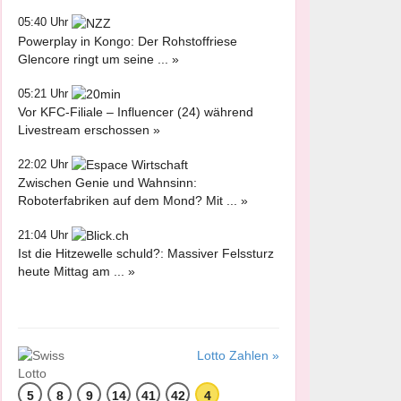
05:40 Uhr
Powerplay in Kongo: Der Rohstoffriese
Glencore ringt um seine ... »
05:21 Uhr
Vor KFC-Filiale – Influencer (24) während
Livestream erschossen »
22:02 Uhr
Zwischen Genie und Wahnsinn:
Roboterfabriken auf dem Mond? Mit ... »
21:04 Uhr
Ist die Hitzewelle schuld?: Massiver Felssturz
heute Mittag am ... »
Lotto Zahlen »
5
8
9
14
41
42
4