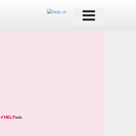
✔
HELP
ads