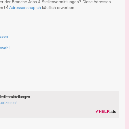
der der Branche Jobs & Stellenvermittlungen? Diese Adressen
 im
Adressenshop.ch
käuflich erwerben.
assen
uswahl
edienmitteilungen.
ublizieren!
✔
HELP
ads