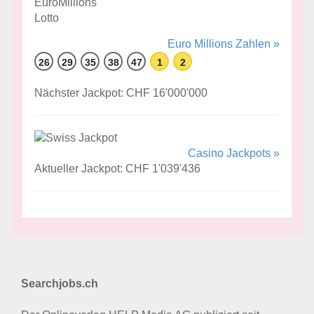
Euro Millions Zahlen »
26
29
35
38
47
1
2
Nächster Jackpot: CHF 16'000'000
Casino Jackpots »
Aktueller Jackpot: CHF 1'039'436
Searchjobs.ch