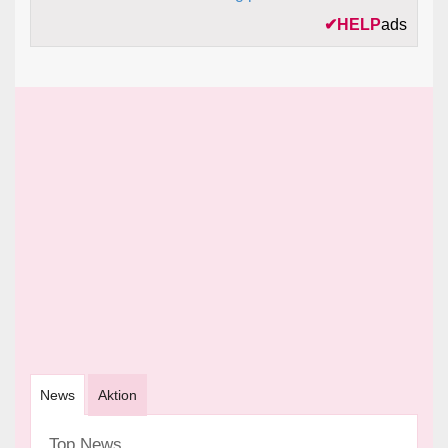
✔
HELP
ads
News
Aktion
Top News