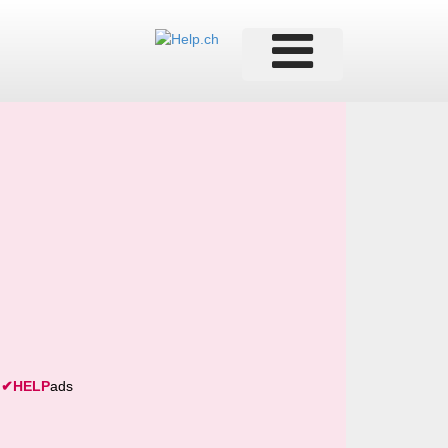
✔
HELP
ads