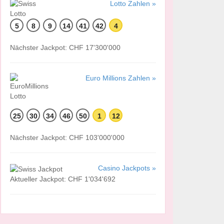
Lotto Zahlen »
5
8
9
14
41
42
4
Nächster Jackpot: CHF 17'300'000
Euro Millions Zahlen »
25
30
34
46
50
1
12
Nächster Jackpot: CHF 103'000'000
Casino Jackpots »
Aktueller Jackpot: CHF 1'034'692