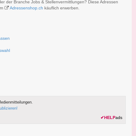
er der Branche Jobs & Stellenvermittlungen? Diese Adressen
 im
Adressenshop.ch
käuflich erwerben.
assen
uswahl
edienmitteilungen.
ublizieren!
✔
HELP
ads