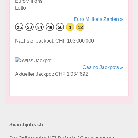
Euro Millions Zahlen »
25
30
34
46
50
1
12
Nächster Jackpot: CHF 103'000'000
Casino Jackpots »
Aktueller Jackpot: CHF 1'034'692
Searchjobs.ch