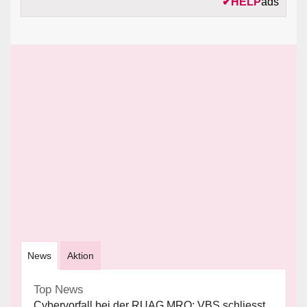
✔
HELP
ads
News
Aktion
Top News
Cybervorfall bei der RUAG MRO: VBS schliesst