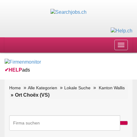
Toggle
navigat
✔
HELP
ads
Home
Alle Kategorien
Lokale Suche
Kanton Wallis
Ort Choëx (VS)