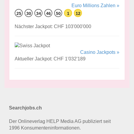
Euro Millions Zahlen »
25
30
34
46
50
1
12
Nächster Jackpot: CHF 103'000'000
Casino Jackpots »
Aktueller Jackpot: CHF 1'032'189
Searchjobs.ch
Der Onlineverlag HELP Media AG publiziert seit
1996 Konsumenten­informationen.