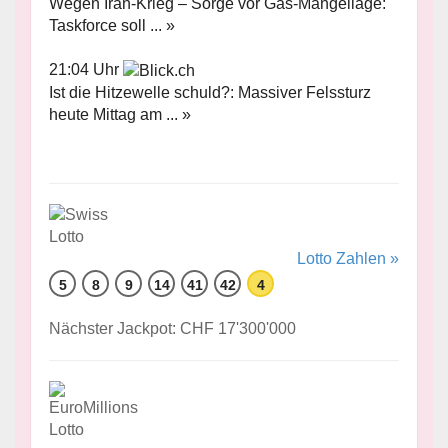
Wegen Iran-Krieg – Sorge vor Gas-Mangellage:
Taskforce soll ... »
21:04 Uhr
Ist die Hitzewelle schuld?: Massiver Felssturz
heute Mittag am ... »
Lotto Zahlen »
5
8
9
14
41
42
4
Nächster Jackpot: CHF 17'300'000