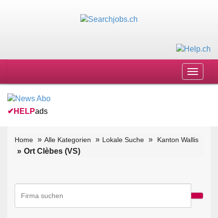
Toggle
navigat
✔
HELP
ads
Home
Alle Kategorien
Lokale Suche
Kanton Wallis
Ort Clèbes (VS)