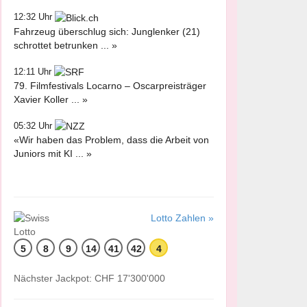
12:32 Uhr
Fahrzeug überschlug sich: Junglenker (21)
schrottet betrunken ... »
12:11 Uhr
79. Filmfestivals Locarno – Oscarpreisträger
Xavier Koller ... »
05:32 Uhr
«Wir haben das Problem, dass die Arbeit von
Juniors mit KI ... »
Lotto Zahlen »
5
8
9
14
41
42
4
Nächster Jackpot: CHF 17'300'000