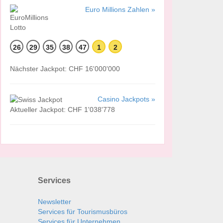
Euro Millions Zahlen »
26
29
35
38
47
1
2
Nächster Jackpot: CHF 16'000'000
Casino Jackpots »
Aktueller Jackpot: CHF 1'038'778
Services
Newsletter
Services für Tourismusbüros
Services für Unternehmen