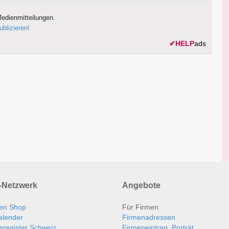
edienmitteilungen.
ublizieren!
✔
HELP
ads
Netzwerk
Angebote
en Shop
Für Firmen
alender
Firmenadressen
sregister Schweiz
Firmeneintrag, Porträt