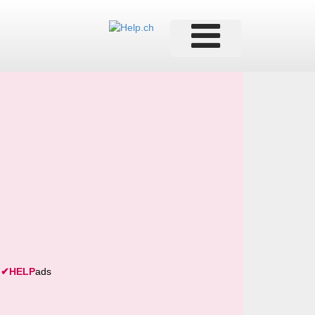
✔
HELP
ads