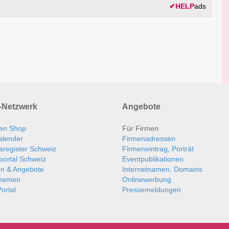
✔
HELP
ads
Netzwerk
Angebote
en Shop
Für Firmen
alender
Firmenadressen
sregister Schweiz
Firmeneintrag, Porträt
portal Schweiz
Eventpublikationen
en & Angebote
Internetnamen, Domains
themen
Onlinewerbung
ortal
Pressemeldungen