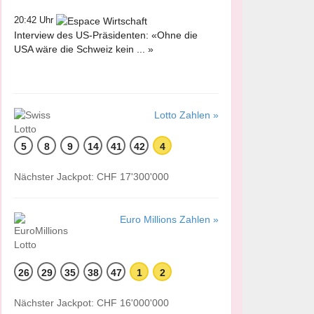
20:42 Uhr
Interview des US-Präsidenten: «Ohne die
USA wäre die Schweiz kein ... »
Lotto Zahlen »
5
8
9
14
41
42
4
Nächster Jackpot: CHF 17'300'000
Euro Millions Zahlen »
26
29
35
38
47
1
2
Nächster Jackpot: CHF 16'000'000