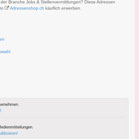
 der Branche Jobs & Stellenvermittlungen? Diese Adressen
 im
Adressenshop.ch
käuflich erwerben.
sen
uswahl
ternehmen.
!
edienmitteilungen.
ublizieren!