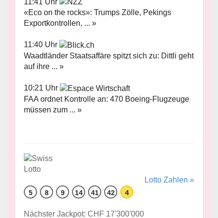
11:41 Uhr
«Eco on the rocks»: Trumps Zölle, Pekings
Exportkontrollen, ... »
11:40 Uhr
Waadtländer Staatsaffäre spitzt sich zu: Dittli geht
auf ihre ... »
10:21 Uhr
FAA ordnet Kontrolle an: 470 Boeing-Flugzeuge
müssen zum ... »
Lotto Zahlen »
5
8
9
14
41
42
4
Nächster Jackpot: CHF 17'300'000