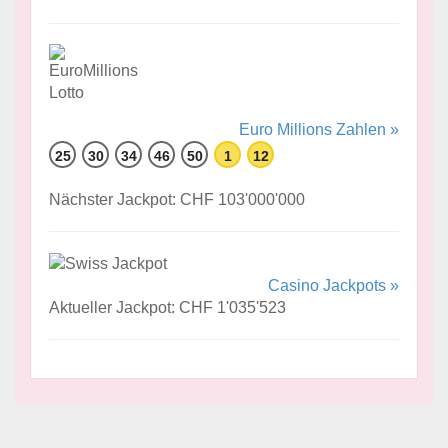
Euro Millions Zahlen »
25
30
34
46
50
1
12
Nächster Jackpot: CHF 103'000'000
Casino Jackpots »
Aktueller Jackpot: CHF 1'035'523